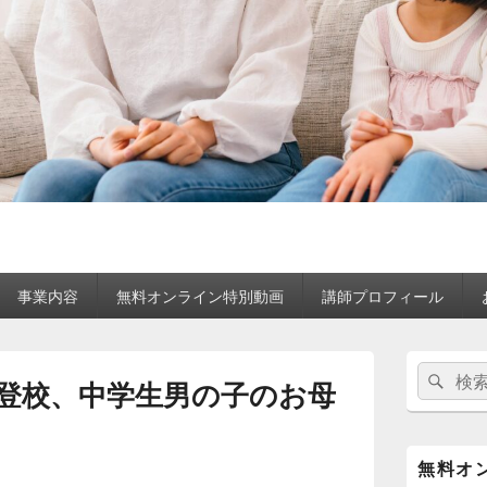
事業内容
無料オンライン特別動画
講師プロフィール
メ
検
検
イ
登校、中学生男の子のお母
索:
ン
索
サ
イ
ド
無料オ
バ