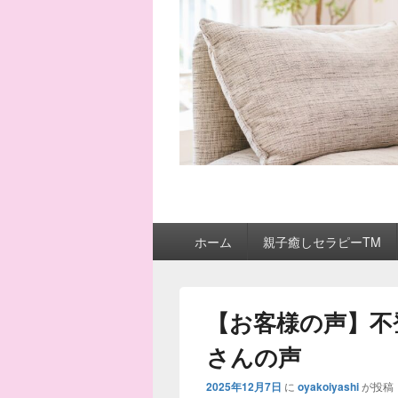
メ
ホーム
親子癒しセラピーTM
イ
ン
メ
ニ
【お客様の声】不
ュ
ー
さんの声
2025年12月7日
に
oyakoiyashi
が投稿