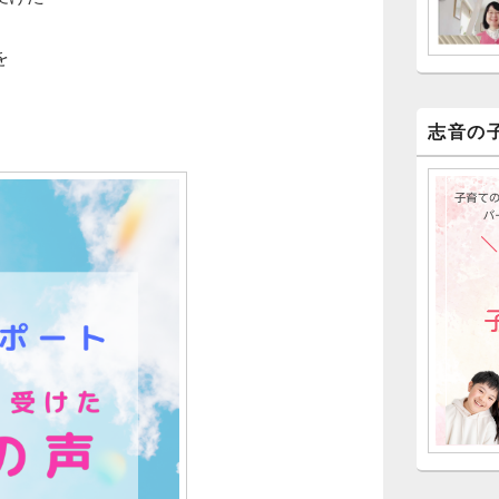
を
志音の