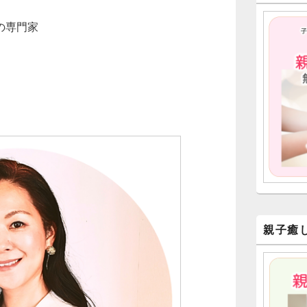
ー
ウ
の専門家
ィ
ジ
ェ
ッ
ト
エ
リ
ア
親子癒