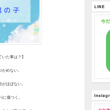
LINE
ていた事は？】
つかめない。
話がほぼない。
Instag
い)に傷つく。