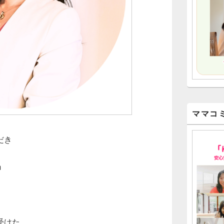
ママコ
だき
m
受けた