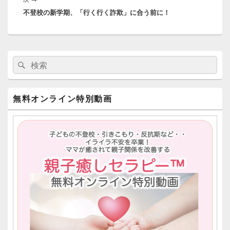
稿:
ー
不登校の新学期、「行く行く詐欺」に合う前に！
の
シ
投
ョ
稿:
ン
メ
検
検
イ
索:
ン
索
サ
イ
無料オンライン特別動画
ド
バ
ー
ウ
ィ
ジ
ェ
ッ
ト
エ
リ
ア