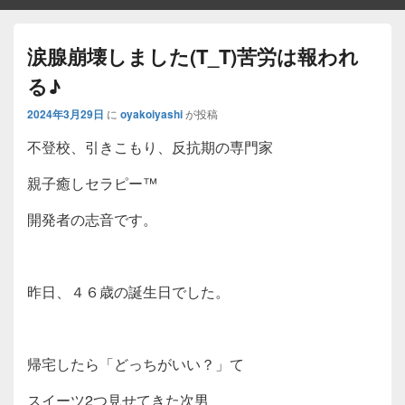
涙腺崩壊しました(T_T)苦労は報われ
る♪
2024年3月29日
に
oyakoiyashi
が投稿
不登校、引きこもり、反抗期の専門家
親子癒しセラピー™️
開発者の志音です。
昨日、４６歳の誕生日でした。
帰宅したら「どっちがいい？」て
スイーツ2つ見せてきた次男