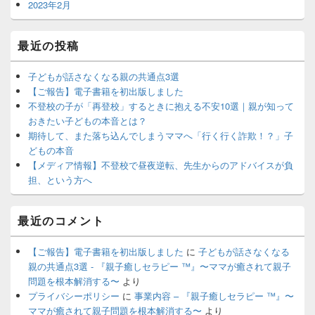
2023年2月
最近の投稿
子どもが話さなくなる親の共通点3選
【ご報告】電子書籍を初出版しました
不登校の子が「再登校」するときに抱える不安10選｜親が知って
おきたい子どもの本音とは？
期待して、また落ち込んでしまうママへ「行く行く詐欺！？」子
どもの本音
【メディア情報】不登校で昼夜逆転、先生からのアドバイスが負
担、という方へ
最近のコメント
【ご報告】電子書籍を初出版しました
に
子どもが話さなくなる
親の共通点3選 - 『親子癒しセラピー ™️』〜ママが癒されて親子
問題を根本解消する〜
より
プライバシーポリシー
に
事業内容 – 『親子癒しセラピー ™️』〜
ママが癒されて親子問題を根本解消する〜
より