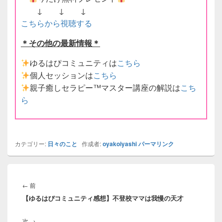
↓ ↓ ↓
こちらから視聴する
＊その他の最新情報＊
ゆるはぴコミュニティは
こちら
個人セッションは
こちら
親子癒しセラピー
™️
マスター講座の解説は
こち
ら
カテゴリー:
日々のこと
作成者:
oyakoiyashi
パーマリンク
投
稿
前
←
前
ナ
【ゆるはぴコミュニティ感想】不登校ママは我慢の天才
の
ビ
投
ゲ
次
次
→