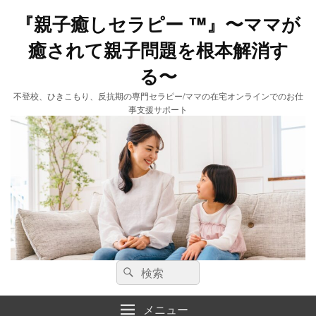
『親子癒しセラピー ™️』〜ママが
癒されて親子問題を根本解消す
る〜
不登校、ひきこもり、反抗期の専門セラピー/ママの在宅オンラインでのお仕
事支援サポート
検
検
索:
索
メニュー