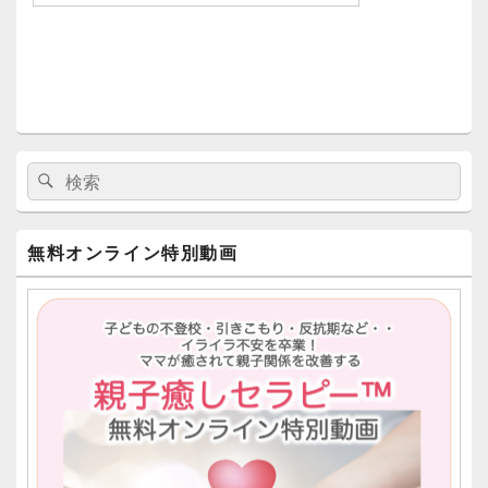
メ
検
検
イ
索:
ン
索
サ
イ
無料オンライン特別動画
ド
バ
ー
ウ
ィ
ジ
ェ
ッ
ト
エ
リ
ア