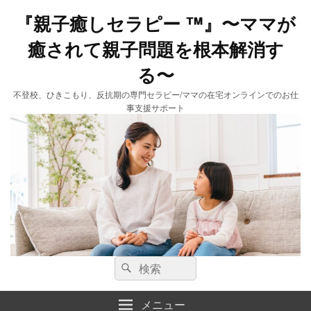
『親子癒しセラピー ™️』〜ママが
癒されて親子問題を根本解消す
る〜
不登校、ひきこもり、反抗期の専門セラピー/ママの在宅オンラインでのお仕
事支援サポート
検
検
索:
索
メニュー