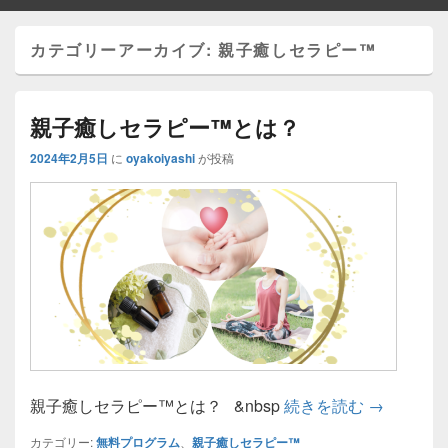
カテゴリーアーカイブ:
親子癒しセラピー™
親子癒しセラピー™️とは？
2024年2月5日
に
oyakoiyashi
が投稿
親子癒しセ
親子癒しセラピー™️とは？ &nbsp
続きを読む
→
カテゴリー:
無料プログラム
、
親子癒しセラピー™