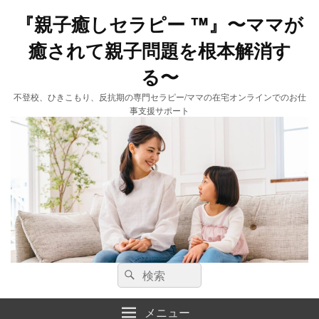
『親子癒しセラピー ™️』〜ママが
癒されて親子問題を根本解消す
る〜
不登校、ひきこもり、反抗期の専門セラピー/ママの在宅オンラインでのお仕
事支援サポート
検
検
索:
索
メニュー