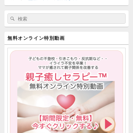
メ
検
検
イ
索:
ン
索
サ
イ
無料オンライン特別動画
ド
バ
ー
ウ
ィ
ジ
ェ
ッ
ト
エ
リ
ア