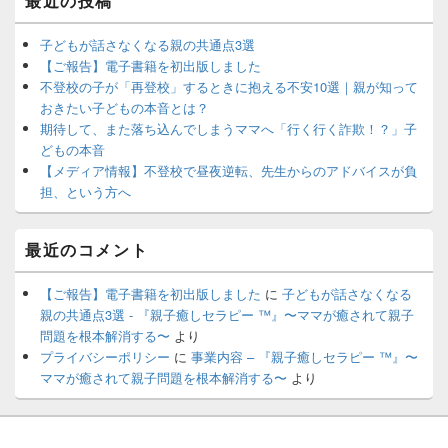
最近の投稿
子どもが話さなくなる親の共通点3選
【ご報告】電子書籍を初出版しました
不登校の子が「再登校」するときに抱える不安10選｜親が知って
おきたい子どもの本音とは？
期待して、また落ち込んでしまうママへ「行く行く詐欺！？」子
どもの本音
【メディア情報】不登校で昼夜逆転、先生からのアドバイスが負
担、という方へ
最近のコメント
【ご報告】電子書籍を初出版しました
に
子どもが話さなくなる
親の共通点3選 - 『親子癒しセラピー ™️』〜ママが癒されて親子
問題を根本解消する〜
より
プライバシーポリシー
に
事業内容 – 『親子癒しセラピー ™️』〜
ママが癒されて親子問題を根本解消する〜
より