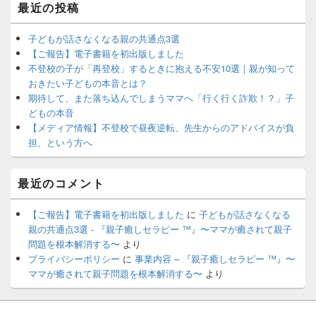
最近の投稿
子どもが話さなくなる親の共通点3選
【ご報告】電子書籍を初出版しました
不登校の子が「再登校」するときに抱える不安10選｜親が知って
おきたい子どもの本音とは？
期待して、また落ち込んでしまうママへ「行く行く詐欺！？」子
どもの本音
【メディア情報】不登校で昼夜逆転、先生からのアドバイスが負
担、という方へ
最近のコメント
【ご報告】電子書籍を初出版しました
に
子どもが話さなくなる
親の共通点3選 - 『親子癒しセラピー ™️』〜ママが癒されて親子
問題を根本解消する〜
より
プライバシーポリシー
に
事業内容 – 『親子癒しセラピー ™️』〜
ママが癒されて親子問題を根本解消する〜
より