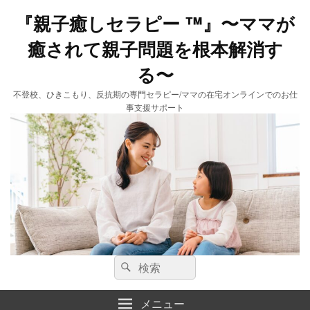
『親子癒しセラピー ™️』〜ママが
癒されて親子問題を根本解消す
る〜
不登校、ひきこもり、反抗期の専門セラピー/ママの在宅オンラインでのお仕
事支援サポート
検
検
索:
索
メニュー