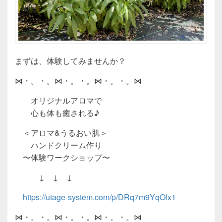
まずは、体験してみませんか？
⋈・。・。⋈・。・。⋈・。・。⋈
オリジナルアロマで
心も体も癒される♪
＜アロマ&うるおい肌＞
ハンドクリーム作り
〜体験ワークショップ〜
↓ ↓ ↓
https://utage-system.com/p/DRq7m9YqOlx1
⋈・。・。⋈・。・。⋈・。・。⋈