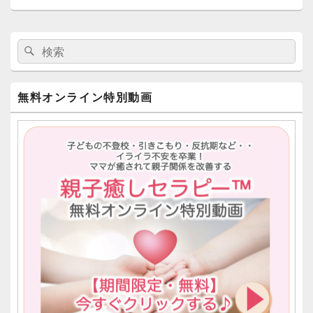
メ
検
検
イ
索:
ン
索
サ
イ
無料オンライン特別動画
ド
バ
ー
ウ
ィ
ジ
ェ
ッ
ト
エ
リ
ア