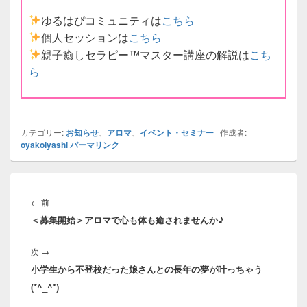
ゆるはぴコミュニティは
こちら
個人セッションは
こちら
親子癒しセラピー™マスター講座の解説は
こち
ら
カテゴリー:
お知らせ
、
アロマ
、
イベント・セミナー
作成者:
oyakoiyashi
パーマリンク
投
稿
前
←
前
ナ
＜募集開始＞アロマで心も体も癒されませんか♪
の
ビ
投
ゲ
次
次
→
稿:
ー
小学生から不登校だった娘さんとの長年の夢が叶っちゃう
の
シ
(*^_^*)
投
ョ
稿:
ン