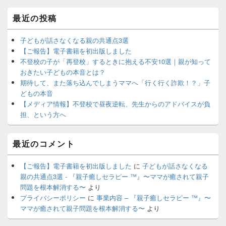
最近の投稿
子どもが話さなくなる親の共通点3選
【ご報告】電子書籍を初出版しました
不登校の子が「再登校」するときに抱える不安10選｜親が知って
おきたい子どもの本音とは？
期待して、また落ち込んでしまうママへ「行く行く詐欺！？」子
どもの本音
【メディア情報】不登校で昼夜逆転、先生からのアドバイスが負
担、という方へ
最近のコメント
【ご報告】電子書籍を初出版しました
に
子どもが話さなくなる
親の共通点3選 - 『親子癒しセラピー ™️』〜ママが癒されて親子
問題を根本解消する〜
より
プライバシーポリシー
に
事業内容 – 『親子癒しセラピー ™️』〜
ママが癒されて親子問題を根本解消する〜
より