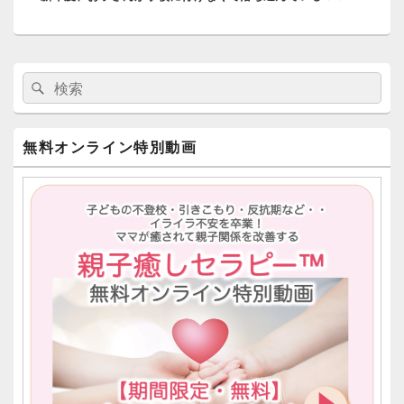
シ
投
ョ
稿:
ン
メ
検
検
イ
索:
ン
索
サ
イ
無料オンライン特別動画
ド
バ
ー
ウ
ィ
ジ
ェ
ッ
ト
エ
リ
ア