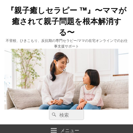
『親子癒しセラピー ™️』〜ママが
癒されて親子問題を根本解消す
る〜
不登校、ひきこもり、反抗期の専門セラピー/ママの在宅オンラインでのお仕
事支援サポート
検
検
索:
索
メニュー