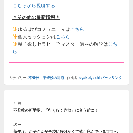
こちらから視聴する
＊その他の最新情報＊
ゆるはぴコミュニティは
こちら
個人セッションは
こちら
親子癒しセラピー
™️
マスター講座の解説は
こち
ら
カテゴリー:
不登校
、
不登校の対応
作成者:
oyakoiyashi
パーマリンク
投
稿
前
←
前
ナ
不登校の新学期、「行く行く詐欺」に合う前に！
の
ビ
投
ゲ
次
次
→
稿:
ー
新年度、お子さんが学校に行けなくて落ち込んでいるママへ
の