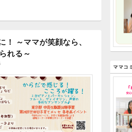
に！ ～ママが笑顔なら、
られる～
稿
ママコ