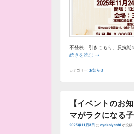
不登校、引きこもり、反抗期の
音楽で親子を笑顔
続きを読む
→
カテゴリー:
お知らせ
【イベントのお知
マがラクになる子
2025年11月3日
に
oyakoiyashi
が投稿