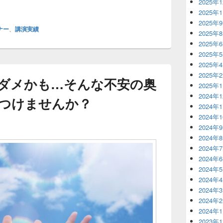
績
2025年
2025年
2025年
ナー
、
講演実績
2025年
2025年
2025年
2025年
2025年
ダメかも…そんな不安の奥
2025年
2024年
見つけませんか？
2024年
2024年
2024年
2024年
2024年
2024年
2024年
2024年
2024年
2024年
2024年
2023年