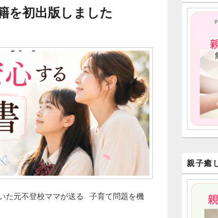
ー
籍を初出版しました
ウ
ィ
ジ
ェ
ッ
ト
エ
リ
ア
親子癒
ていた元不登校ママが送る 子育て問題を機
籍を初出版しました