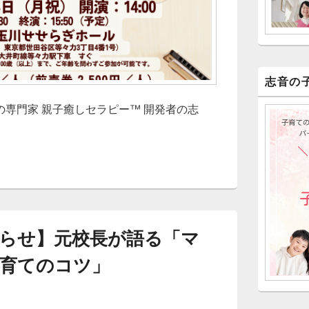
志音の
専門家 親子癒しセラピー™ 開発者の志
に！ ～ママが笑顔なら、子どもも笑顔でいられる～
らせ】元校長が語る「マ
育てのコツ」