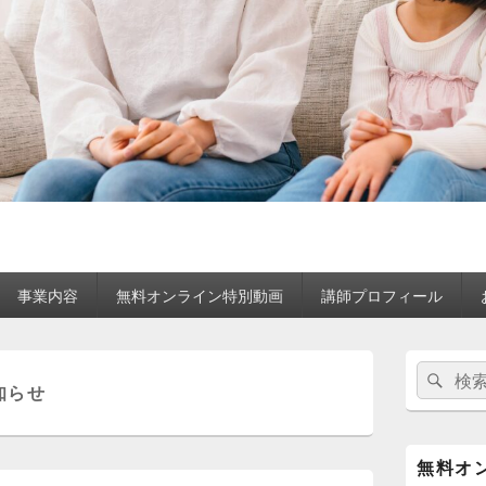
事業内容
無料オンライン特別動画
講師プロフィール
メ
検
検
イ
知らせ
索:
ン
索
サ
イ
ド
無料オ
バ