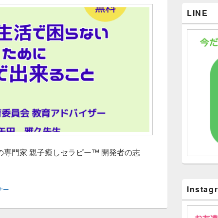
LINE
専門家 親子癒しセラピー™ 開発者の志
らせ】元校長が語る「ママがラクになる子育てのコツ」
Instag
ナー