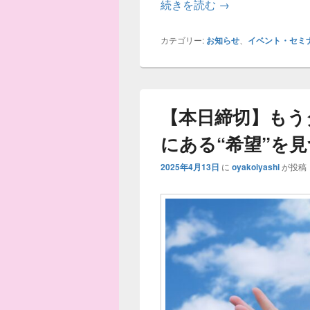
講演・セミナー実
続きを読む
→
カテゴリー:
お知らせ
、
イベント・セミ
【本日締切】もう
にある“希望”を
2025年4月13日
に
oyakoiyashi
が投稿