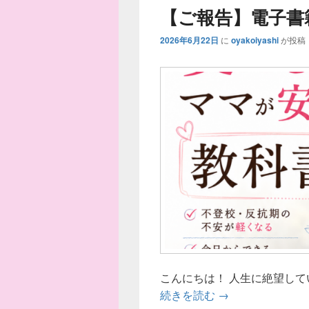
【ご報告】電子書
2026年6月22日
に
oyakoiyashi
が投稿
こんにちは！ 人生に絶望し
【ご報告】電子書
続きを読む
→