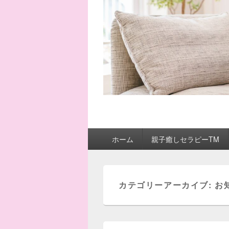
メ
ホーム
親子癒しセラピーTM
イ
ン
メ
ニ
カテゴリーアーカイブ:
お
ュ
ー