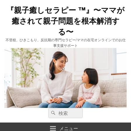
『親子癒しセラピー ™️』〜ママが
癒されて親子問題を根本解消す
る〜
不登校、ひきこもり、反抗期の専門セラピー/ママの在宅オンラインでのお仕
事支援サポート
検
検
索:
索
メニュー