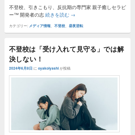
不登校、引きこもり、反抗期の専門家 親子癒しセラピ
【メディア情報】不登校で昼
ー™ 開発者の志
続きを読む
→
カテゴリー:
メディア情報
、
不登校
、
昼夜逆転
不登校は「受け入れて見守る」では解
決しない！
2024年6月8日
に
oyakoiyashi
が投稿