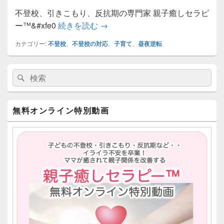
不登校、引きこもり、反抗期の専門家 親子癒しセラピ
不登校は「受け入れて見守る」で
ー™&#xfe0
続きを読む
→
カテゴリー:
不登校
、
不登校の対応
、
子育て
、
昼夜逆転
メ
検
検
イ
索:
ン
索
サ
イ
無料オンライン特別動画
ド
バ
ー
ウ
ィ
ジ
ェ
ッ
ト
エ
リ
ア