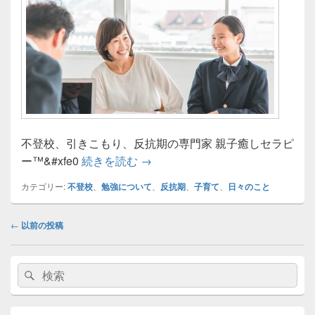
不登校、引きこもり、反抗期の専門家 親子癒しセラピ
2年9ヶ月不登校から大学受験目指
ー™&#xfe0
続きを読む
→
カテゴリー:
不登校
、
勉強について
、
反抗期
、
子育て
、
日々のこと
投
←
以前の投稿
稿
ナ
メ
ビ
検
検
イ
ゲ
索:
ン
索
ー
サ
イ
シ