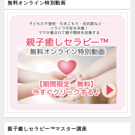
無料オンライン特別動画
ド
ョ
バ
ン
ー
ウ
ィ
ジ
ェ
ッ
ト
エ
リ
ア
親子癒しセラピー™︎マスター講座