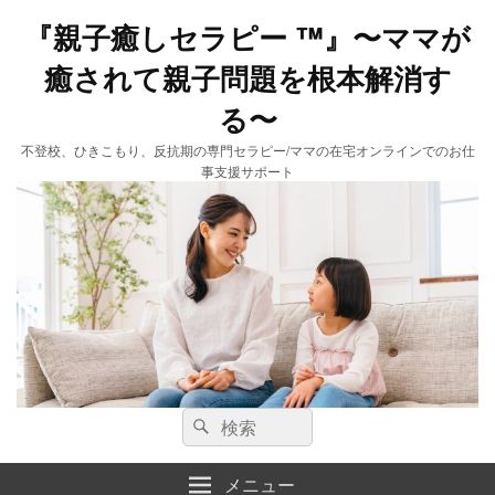
『親子癒しセラピー ™️』〜ママが
癒されて親子問題を根本解消す
る〜
不登校、ひきこもり、反抗期の専門セラピー/ママの在宅オンラインでのお仕
事支援サポート
検
検
索:
索
メニュー