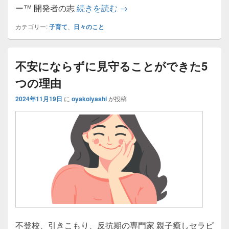
子育てってここまで来てやっ
ー™ 開発者の志
続きを読む
→
カテゴリー:
子育て
、
日々のこと
不安にならずに見守ることができた5
つの理由
2024年11月19日
に
oyakoiyashi
が投稿
不登校、引きこもり、反抗期の専門家 親子癒しセラピ