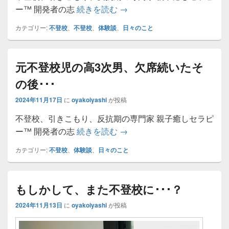
不安にならずに見守ることが
ー™ 開発者の志
続きを読む
→
カテゴリー:
不登校
、
不登校
、
体験談
、
日々のこと
元不登校児の高3次男、欠席続いたそ
の後･･･
2024年11月17日
に
oyakoiyashi
が投稿
不登校、引きこもり、反抗期の専門家 親子癒しセラピ
元不登校児の高3次男、欠席続
ー™ 開発者の志
続きを読む
→
カテゴリー:
不登校
、
体験談
、
日々のこと
もしかして、また不登校に･･･？
2024年11月13日
に
oyakoiyashi
が投稿