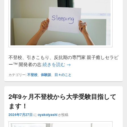
不登校、引きこもり、反抗期の専門家 親子癒しセラピ
もしかして、また不登校に･･
ー™ 開発者の志
続きを読む
→
カテゴリー:
不登校
、
体験談
、
日々のこと
2年9ヶ月不登校から大学受験目指して
ます！
2024年7月27日
に
oyakoiyashi
が投稿