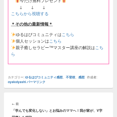
今だけ無料プレゼント
↓ ↓ ↓
こちらから視聴する
＊その他の最新情報＊
ゆるはぴコミュニティは
こちら
個人セッションは
こちら
親子癒しセラピー
™️
マスター講座の解説は
こち
ら
カテゴリー:
ゆるはぴコミュニティ感想
、
不登校
、
感想
作成者:
oyakoiyashi
パーマリンク
投
稿
前
←
前
ナ
「学んでも変化しない」とお悩みのママへ！我が家が、V字
の
ビ