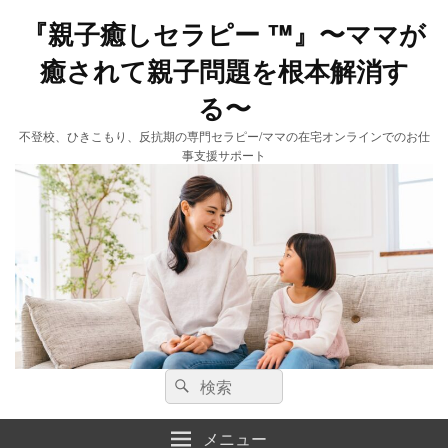
『親子癒しセラピー ™️』〜ママが
癒されて親子問題を根本解消す
る〜
不登校、ひきこもり、反抗期の専門セラピー/ママの在宅オンラインでのお仕
事支援サポート
検
検
索:
索
メニュー