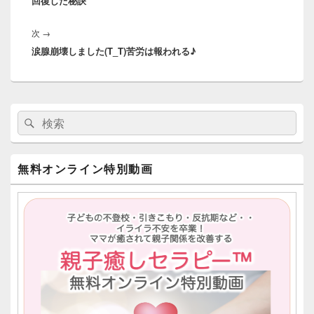
回復した秘訣
投
ゲ
稿:
ー
次
次
→
シ
涙腺崩壊しました(T_T)苦労は報われる♪
の
ョ
投
ン
稿:
メ
検
検
イ
索:
ン
索
サ
イ
無料オンライン特別動画
ド
バ
ー
ウ
ィ
ジ
ェ
ッ
ト
エ
リ
ア