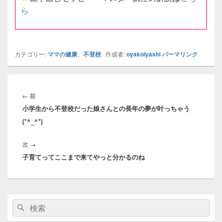
ら
カテゴリー:
ママの健康
、
不登校
作成者:
oyakoiyashi
パーマリンク
投
稿
前
←
前
ナ
小学生から不登校だった娘さんとの長年の夢が叶っちゃう
の
ビ
(*^_^*)
投
ゲ
稿:
ー
次
次
→
シ
子育てってここまで来てやっと分かるのね
の
ョ
投
ン
稿:
メ
検
検
イ
索:
ン
索