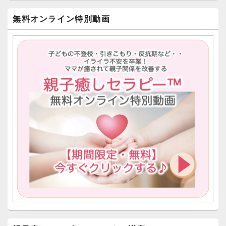
サ
イ
無料オンライン特別動画
ド
バ
ー
ウ
ィ
ジ
ェ
ッ
ト
エ
リ
ア