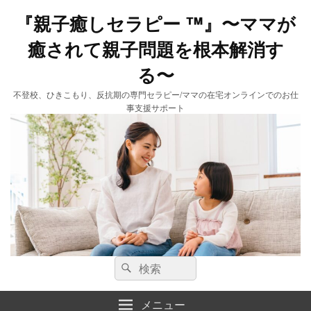
『親子癒しセラピー ™️』〜ママが
癒されて親子問題を根本解消す
る〜
不登校、ひきこもり、反抗期の専門セラピー/ママの在宅オンラインでのお仕
事支援サポート
検
検
索:
索
メニュー