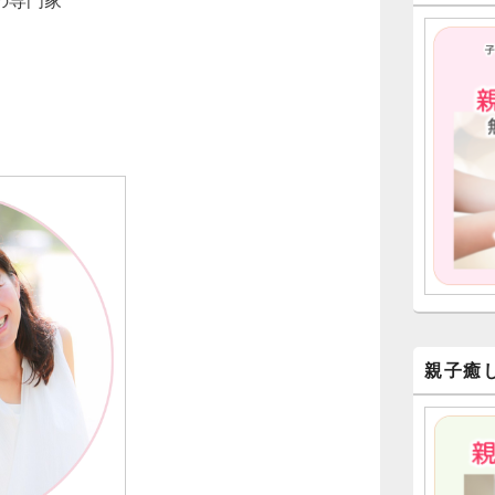
ー
ウ
ィ
ジ
ェ
ッ
ト
エ
リ
ア
親子癒