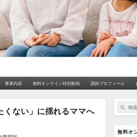
事業内容
無料オンライン特別動画
講師プロフィール
メ
検
検
イ
たくない」に揺れるママへ
索:
ン
索
サ
イ
ド
無料オ
バ
の専門家