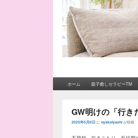
メ
ホーム
親子癒しセラピーTM
イ
ン
メ
ニ
GW明けの「行き
ュ
ー
2025年5月6日
に
oyakoiyashi
が投稿
不登校、引きこもり、反抗期