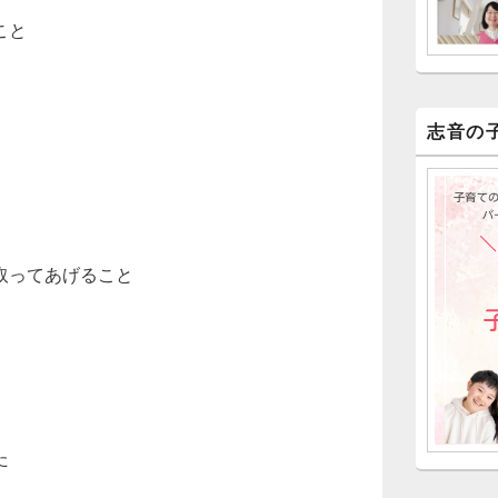
こと
志音の
取ってあげること
た