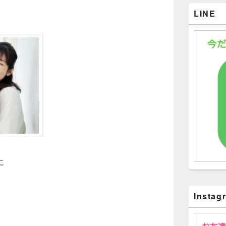
LINE
に
Instag