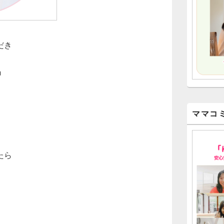
だき
m
ママコ
たら